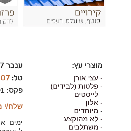
מוצרי עץ:
ענבר 7 סגולה, פ״ת
טל:
007
- עצי אורן
- פלטות (לבידים)
פקס:
03-9342001
-
לייסטים
- אלון
שלח/י מ
-
מיוחדים
- לא מהוקצע
ימים א׳-ה׳: 30
- משתלבים