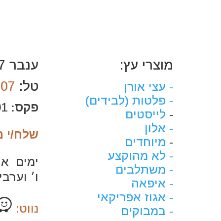
מוצרי עץ:
ענבר 7 סגולה, פ״ת
טל:
007
- עצי אורן
- פלטות (לבידים)
פקס:
03-9342001
-
לייסטים
- אלון
שלח/י מ
-
מיוחדים
- לא מהוקצע
ימים א׳-ה׳: 30
- משתלבים
ו׳ וערבי חג: 0
- איפאה
- אגוז אפריקאי
נווט:
- במבוקים