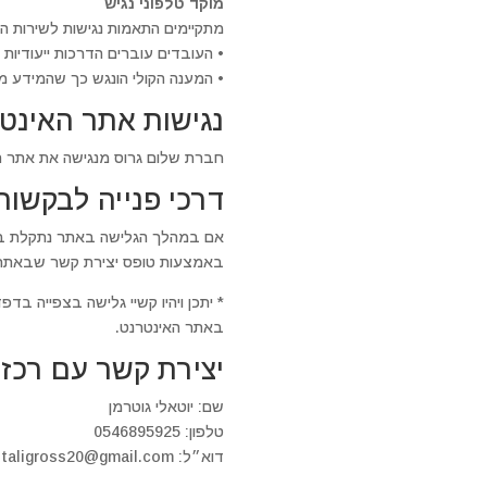
מוקד טלפוני נגיש
מתקיימים התאמות נגישות לשירות הט
• העובדים עוברים הדרכות ייעודיות ל
• המענה הקולי הונגש כך שהמידע מ
נגישות אתר האינט
חברת שלום גרוס מנגישה את אתר האינטרנ
דרכי פנייה לבקשות
אם במהלך הגלישה באתר נתקלת בב
באמצעות טופס יצירת קשר שבאתר
* יתכן ויהיו קשיי גלישה בצפייה בד
באתר האינטרנט.
יצירת קשר עם רכז
שם: יוטאלי גוטרמן
טלפון: 0546895925
דוא״ל: yutaligross20@gmail.com