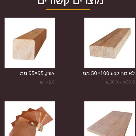
מוצרים קשורים
לא מהוקצע 100×50 ממ
אורן, 95×95 ממ
טווח
₪
142.8
₪
60.0
–
₪
30.0
מחירים:
עד