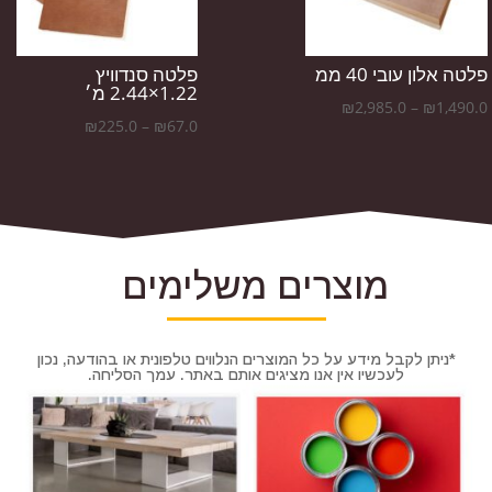
פלטה אלון עובי 40 ממ
פלטה סנדוויץ
1.22×2.44 מ׳
טווח
₪
2,985.0
–
₪
1,490.0
טווח
₪
225.0
–
₪
67.0
מחירים:
מחירים:
עד
עד
מוצרים משלימים
*ניתן לקבל מידע על כל המוצרים הנלווים טלפונית או בהודעה, נכון
לעכשיו אין אנו מציגים אותם באתר. עמך הסליחה.