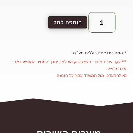
כמות
של
הוספה לסל
פלטה
אלון
עובי
26
המחירים אינם כוללים מע״מ *
ממ
** עקב עלית מחירי העץ בשוק העולמי, יתכן והמחיר המופיע באתר
אינו מדוייק.
נא להתעדכן מול המשרד עבור כל הזמנה.