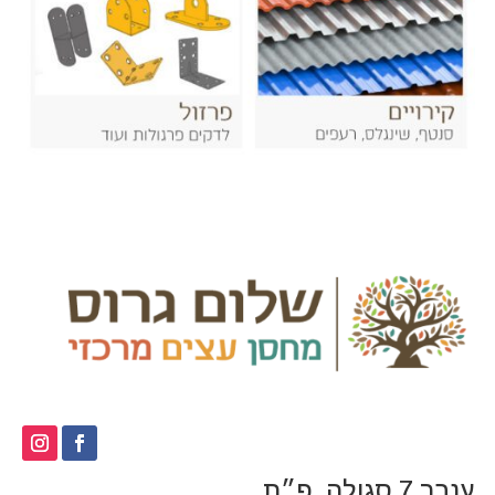
ענבר 7 סגולה, פ״ת