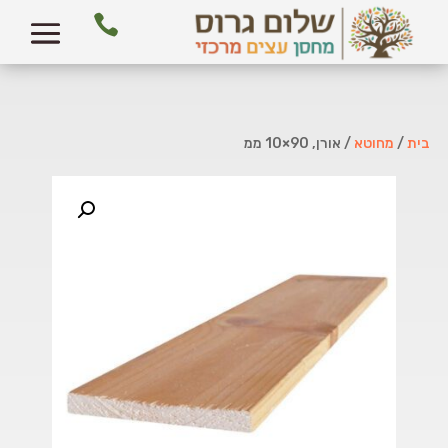

בית
/
מחוטא
/ אורן, 90×10 ממ