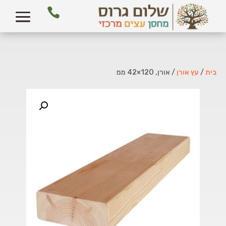

בית
/
עץ אורן
/ אורן, 120×42 ממ