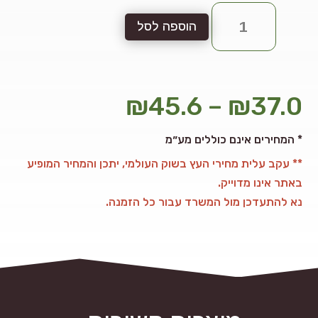
כמות
הוספה לסל
של
חצי
לוג
120x20
טווח
₪
45.6
–
₪
37.0
ממ
מחירים:
המחירים אינם כוללים מע״מ *
** עקב עלית מחירי העץ בשוק העולמי, יתכן והמחיר המופיע
באתר אינו מדוייק.
עד
נא להתעדכן מול המשרד עבור כל הזמנה.