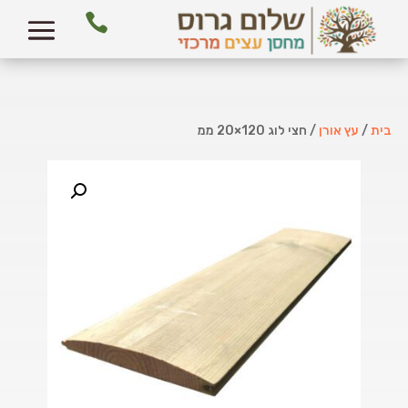

בית
/
עץ אורן
/ חצי לוג 120×20 ממ