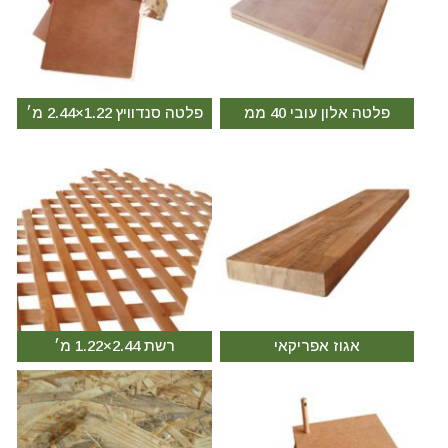
פלטה אלון עובי 40 ממ
פלטה סנדוויץ 1.22×2.44 מ׳
אגוז אפריקאי
רשת 2.44×1.22 מ׳