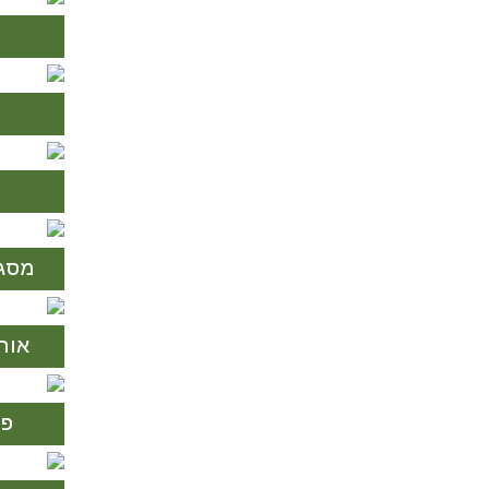
מ
מסגרת 
אורן מ
פל