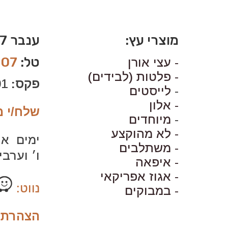
מוצרי עץ:
ענבר 7 סגולה, פ״ת
טל:
007
- עצי אורן
- פלטות (לבידים)
פקס:
03-9342001
-
לייסטים
- אלון
שלח/י מ
-
מיוחדים
- לא מהוקצע
ימים א׳-ה׳: 30
- משתלבים
ו׳ וערבי חג: 0
- איפאה
- אגוז אפריקאי
נווט:
- במבוקים
הצהרת נ