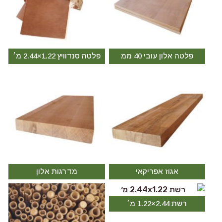
פלטה אלון עובי 40 ממ
פלטה סנדוויץ 1.22×2.44 מ׳
אגוז אפריקאי
מדרגות אלון
רשת 2.44×1.22 מ׳